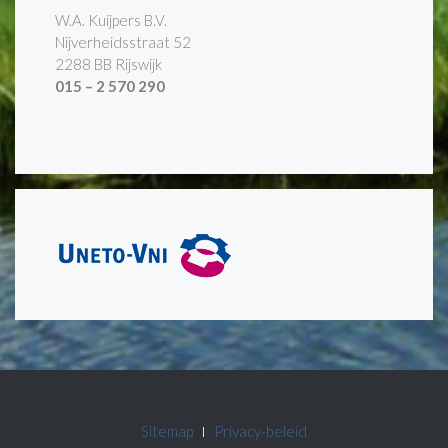
W.A. Kuijpers B.V.
Nijverheidsstraat 52
2288 BB Rijswijk
015 – 2 570 290
Sitemap
Privacy-beleid